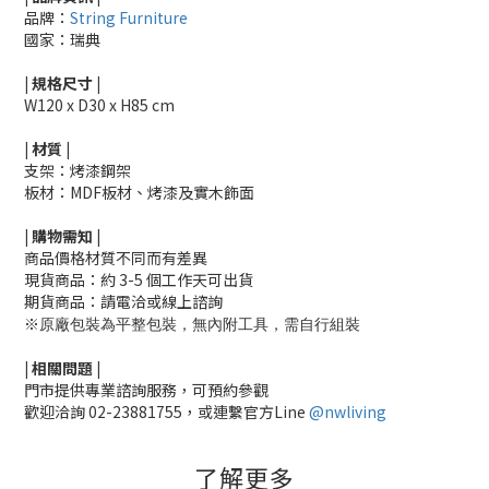
品牌：
String Furniture
國家：瑞典
|
規格尺寸
|
W120 x D30 x H8
5 cm
|
材質
|
支架：烤漆鋼架
板材：MDF板材、烤漆及實木飾面
|
購物需知
|
商品價格材質不同而有差異
現貨商品：約 3-5 個工作天可出貨
期貨商品：請電洽或線上諮詢
※
原廠包裝為平整包裝，無內附工具，需自行組裝
|
相關
問題
|
門市提供專業諮詢服務，可預約參觀
歡迎洽詢
02-23881755，
或連繫官方Line
@nwliving
了解更多