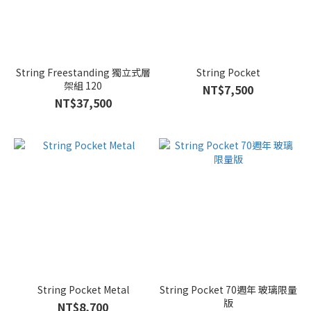
String Freestanding 獨立式層
String Pocket
架組 120
NT$7,500
NT$37,500
String Pocket Metal
String Pocket 70週年 玻璃限量
版
NT$8,700