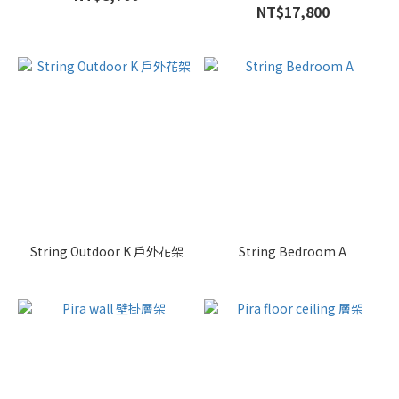
NT$17,800
String Outdoor K 戶外花架
String Bedroom A