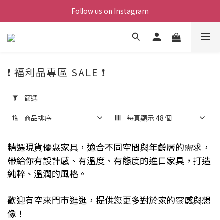
Follow us on Instagram
❗ 福利品專區 SALE ❗
套
用
篩選
篩
選
商品排序
每頁顯示 48 個
(0/20)
精選現貨優惠家具，
適合不同空間與年齡層的需求，
價格
帶給你有設計感、有溫度、有態度的進口家具，打造
(NT$)
純粹、溫潤的風格。
歡迎有空來門市逛逛，提供您更多對於家的靈感與想
~
像
！