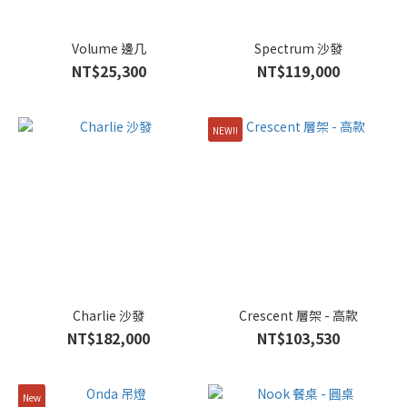
Volume 邊几
Spectrum 沙發
NT$25,300
NT$119,000
NEW!!
Charlie 沙發
Crescent 層架 - 高款
NT$182,000
NT$103,530
New