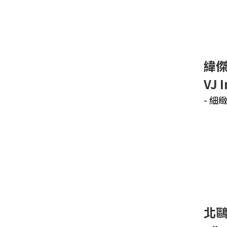
緯
VJ 
- 細
北