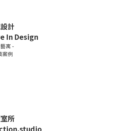
硯設計
e In Design
世藝寓 -
獲獎案例
隨室所
ction.studio