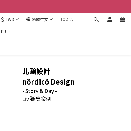
$
TWD
繁體中文
E ❗
北鷗設計
nördicö Design
- Story & Day -
Liv 獲獎案例