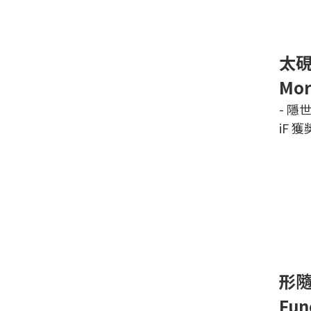
太
Mor
- 隱
iF 
形
Fun