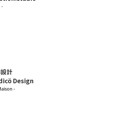
 -
鷗設計
dicö Design
Maison -