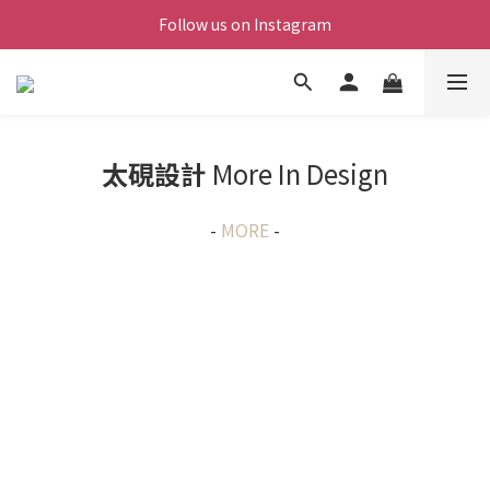
Follow us on Instagram
太硯設計
More In Design
-
MORE
-