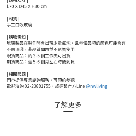
|
規格尺寸
|
L
70 X D45 X H30 cm
|
材質
|
手工口吹玻璃
|
購物需知
|
玻璃製品在製作時會出現少量氣泡，且每個品項的顏色可能會有
不同深淺，非品質問題並不影響使用
現貨商品：約 3-5 個工作天可出貨
期貨商品：需 5-6 個月左右時間到貨
|
相關
問題
|
門市提供專業諮詢服務，可預約參觀
歡迎洽詢
02-23881755，
或連繫官方Line
@nwliving
了解更多