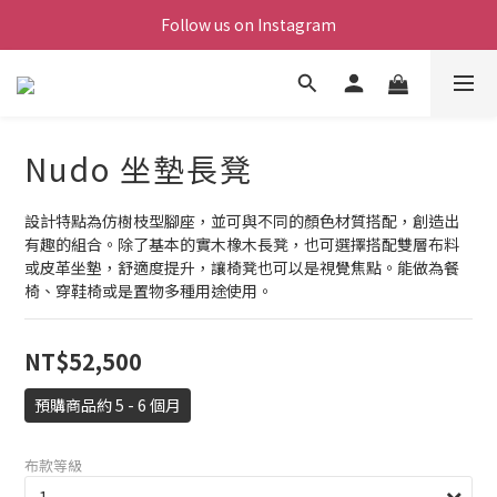
Follow us on Instagram
Nudo 坐墊長凳
設計特點為仿樹枝型腳座，並可與不同的顏色材質搭配，創造出
有趣的組合。除了基本的實木橡木長凳，也可選擇搭配雙層布料
或皮革坐墊，舒適度提升，讓椅凳也可以是視覺焦點。能做為餐
椅、穿鞋椅或是置物多種用途使用。
NT$52,500
預購商品約 5 - 6 個月
布款等級