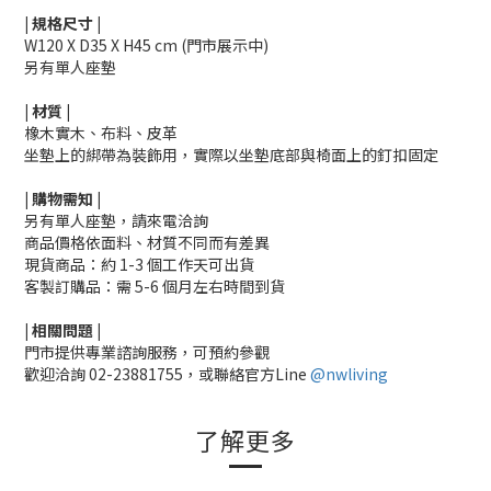
|
規格尺寸
|
W120 X D35 X H45 cm (門市展示中)
另有單人座墊
|
材質
|
橡木實木、布料、皮革
坐墊上的綁帶為裝飾用，實際以坐墊底部與椅面上的釘扣固定
|
購物需知
|
另有單人座墊，請來電洽詢
商品價格依面料、材質不同而有差異
現貨商品：約 1-3 個工作天可出貨
客製訂購品：需 5-6 個月左右時間到貨
|
相關
問題
|
門市提供專業諮詢服務，可預約參觀
歡迎洽詢
02-23881755，
或聯絡官方Line
@nwliving
了解更多