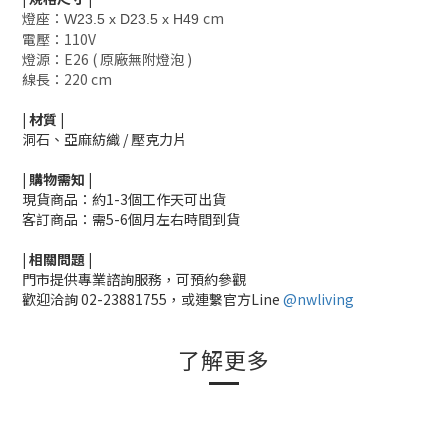
燈座：
cm
W23.5 x D23.5 x H49
電壓：110V
燈源：E26 ( 原廠無附燈泡 )
線長：220 cm
|
材質
|
洞石、
亞麻紡織 / 壓克力片
|
購物需知
|
現貨商品：約1-3個工作天可出貨
客訂商品：需5-6個月左右時間到貨
|
相關
問題
|
門市提供專業諮詢服務，可預約參觀
歡迎洽詢
02-23881755，
或連繫官方Line
@nwliving
了解更多