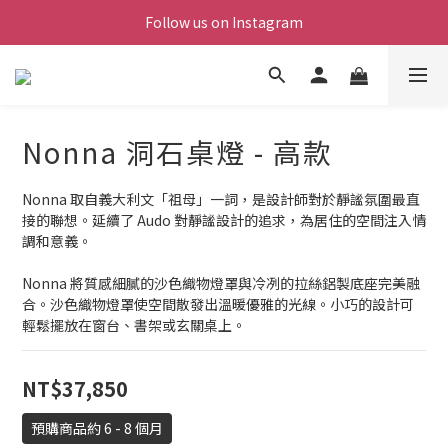
Follow us on Instagram
Nonna 洞石桌燈 - 高款
Nonna 取自義大利文「祖母」一詞，是設計師對於靜謐氛圍最直
接的聯想。延續了 Audo 對靜謐設計的追求，為居住的空間注入情
調和意義。
Nonna 將質感細膩的沙色織物燈罩與冷冽的拉絲鋁製底座完美融
合。沙色織物燈罩使空間散發出溫暖優雅的光線。小巧的設計可
輕鬆擺放在窗台、書架或玄關桌上。
NT$37,850
預購商品約 6 - 8 個月