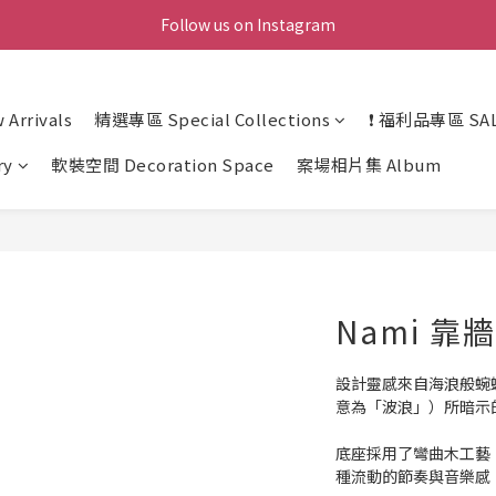
Follow us on Instagram
Arrivals
精選專區 Special Collections
❗ 福利品專區 SAL
ry
軟裝空間 Decoration Space
案場相片集 Album
Nami 靠
設計靈感來自海浪般蜿蜒
意為「波浪」）所暗示
底座採用了彎曲木工藝
種流動的節奏與音樂感