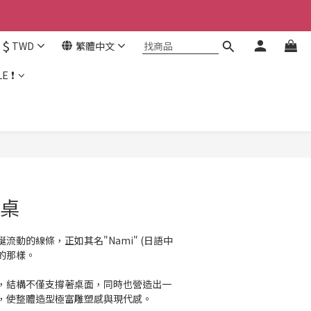
$
TWD
繁體中文
E ❗
牆桌
流動的線條，正如其名"Nami" (日語中
的那樣。
，結構不僅支撐著桌面，同時也營造出一
，使整體造型極富雕塑感與現代感。