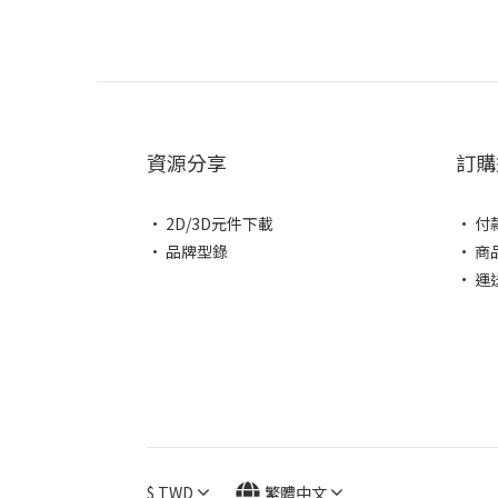
資源分享
訂購
• 2D/3D元件下載
• 付
• 品牌型錄
• 商
• 運
$
TWD
繁體中文