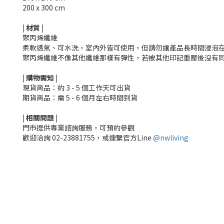
200 x 300 cm
|
材質
|
聚丙烯纖維
柔軟透氣、可水洗，室內外皆可使用，但請勿讓產品長時間浸泡
聚丙烯纖維不像其他纖維那樣有彈性，若被其他印記重壓後沒有
|
購物需知
|
現貨商品：約 3 - 5 個工作天可出貨
期貨商品：需 5 - 6 個月左右時間到貨
|
相關
問題
|
門市提供專業諮詢服務，可預約參觀
歡迎洽詢 02-23881755，或連繫官方Line
@nwliving