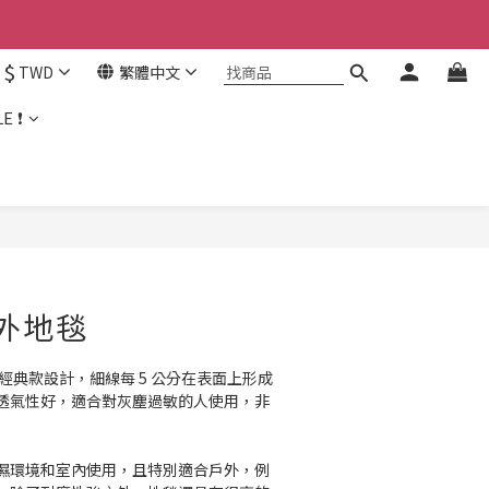
$
TWD
繁體中文
E ❗
內外地毯
tes 的經典款設計，細線每 5 公分在表面上形成
透氣性好，適合對灰塵過敏的人使用，非
濕環境和室內使用，且特別適合戶外，例