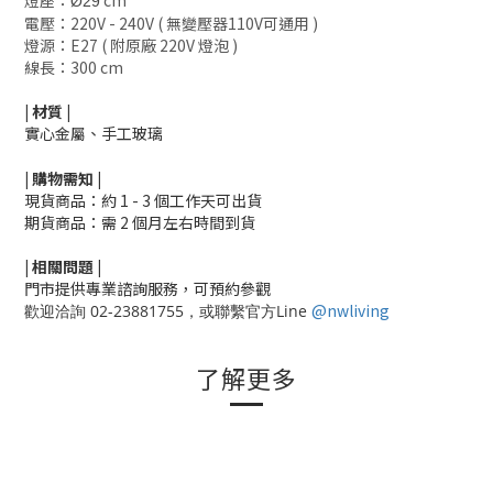
燈座：
cm
Ø29
電壓：220V - 240V ( 無變壓器110V可通用 )
燈源：E27 ( 附原廠 220V 燈泡 )
線長：300 cm
|
材質
|
實心金屬、手工玻璃
|
購物需知
|
現貨商品：約 1 - 3 個工作天可出貨
期貨商品：需 2 個月左右時間到貨
|
相關
問題
|
門市提供專業諮詢服務，可預約參觀
@nwliving
歡迎洽詢 02-23881755，或聯繫官方Line
了解更多