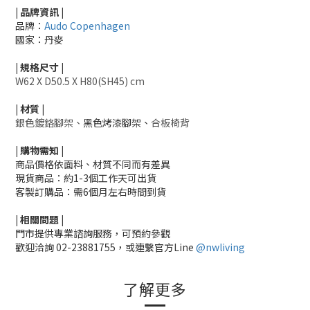
| 品牌資訊 |
品牌：
Audo Copenhagen
國家：丹麥
|
規格尺寸
|
W62 X D50.5 X H80(SH45) cm
|
材質
|
銀色鍍鉻腳架、
黑色烤漆腳架、
合板椅背
|
購物需知
|
商品價格依面料、材質不同而有差異
現貨商品：約1-3個工作天可出貨
客製訂購品：需6個月左右時間到貨
|
相關
問題
|
門市提供專業諮詢服務，可預約參觀
歡迎洽詢
02-23881755，
或連繫官方Line
@nwliving
了解更多