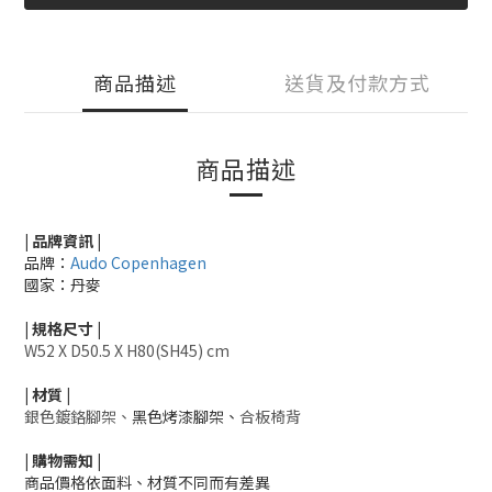
商品描述
送貨及付款方式
商品描述
| 品牌資訊 |
品牌：
Audo Copenhagen
國家：丹麥
|
規格尺寸
|
W52 X D50.5 X H80(SH45) cm
|
材質
|
銀色鍍鉻腳架、
黑色烤漆腳架、
合板椅背
|
購物需知
|
商品價格依面料、材質不同而有差異