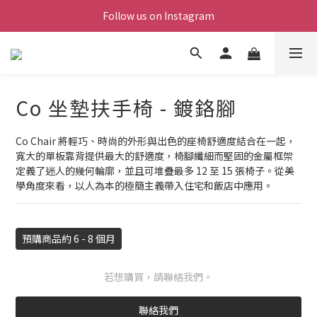
Follow us on Instagram
Co 坐墊扶手椅 - 鍍鉻腳
Co Chair 將輕巧、時尚的外形與出色的座椅舒適度結合在一起，
寬大的單板靠背提供最大的舒適度，椅腳纖細而堅固的金屬框架
定義了迷人的幾何輪廓，並且可堆疊最多 12 至 15 張椅子。從美
學角度來看，以人為本的極簡主義帶入住宅和飯店中應用。
預購商品約 6 - 8 個月
若想購買，請聯絡我們。
聯絡我們