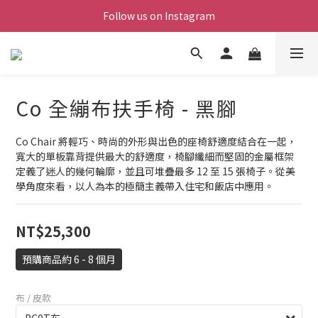
Follow us on Instagram
Co 全繃布扶手椅 - 黑腳
Co Chair 將輕巧、時尚的外形與出色的座椅舒適度結合在一起，
寬大的單板靠背提供最大的舒適度，椅腳纖細而堅固的金屬框架
定義了迷人的幾何輪廓，並且可堆疊最多 12 至 15 張椅子。從美
學角度來看，以人為本的極簡主義帶入住宅和飯店中應用。
NT$25,300
預購商品約 6 - 8 個月
布 / 皮款