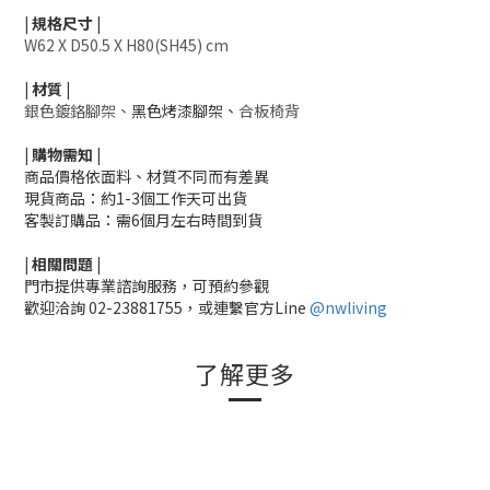
|
規格尺寸
|
W62 X D50.5 X H80(SH45) cm
|
材質
|
銀色鍍鉻腳架、
黑色烤漆腳架、
合板椅背
|
購物需知
|
商品價格依面料、材質不同而有差異
現貨商品：約1-3個工作天可出貨
客製訂購品：需6個月左右時間到貨
|
相關
問題
|
門市提供專業諮詢服務，可預約參觀
歡迎洽詢
02-23881755，
或連繫官方Line
@nwliving
了解更多