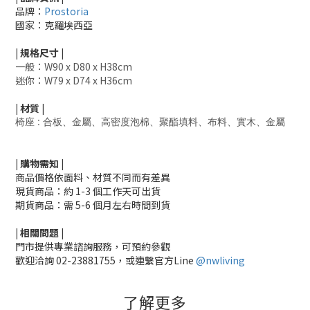
品牌：
Prostoria
國家：克羅埃西亞
|
規格尺寸
|
一般：W90 x D80 x H38cm
迷你：
W79 x D74 x H36cm
|
材質
|
椅座 : 合板、金屬、高密度泡棉、聚酯填料、布料、實木、金屬
|
購物需知
|
商品價格依面料、材質不同而有差異
現貨商品：約 1-3 個工作天可出貨
期貨商品：需 5-6 個月左右時間到貨
|
相關
問題
|
門市提供專業諮詢服務，可預約參觀
歡迎洽詢
02-23881755，
或連繫官方Line
@nwliving
了解更多