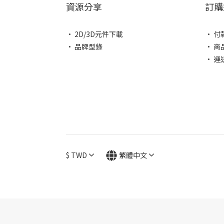
資源分享
訂購
• 2D/3D元件下載
• 付
• 品牌型錄
• 商
• 運
$
TWD
繁體中文