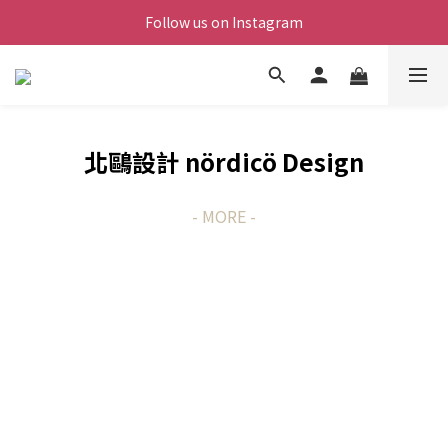
Follow us on Instagram
北鷗設計
nördicö Design
- MORE -