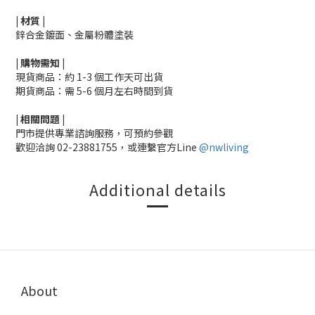
|
材質
|
鋅合金鍍面、金屬粉體塗裝
|
購物需知
|
現貨商品：約 1-3 個工作天可出貨
期貨商品：需 5-6 個月左右時間到貨
|
相關
問題
|
門市提供專業諮詢服務，可預約參觀
歡迎洽詢
02-23881755，
或連繫官方Line
@nwliving
Additional details
About