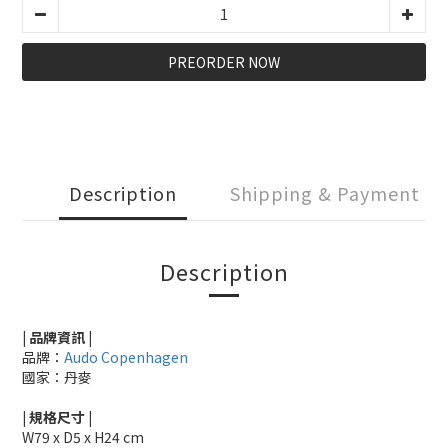
PREORDER NOW
Description
Shipping & Payment
Description
| 品牌資訊 |
品牌：
Audo Copenhagen
國家：丹麥
|
規格尺寸
|
W79 x D5 x H24 cm