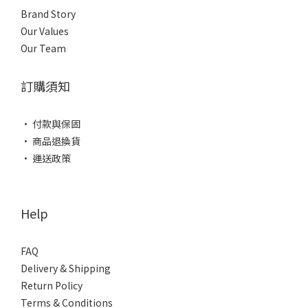
Brand Story
Our Values
Our Team
訂購須知
• 付款與保固
• 商品退換貨
• 運送政策
Help
FAQ
Delivery & Shipping
Return Policy
Terms & Conditions