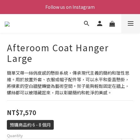
Follow us on Instagram
Afteroom Coat Hanger
Large
簡單又帶一絲俏皮感的懸掛系統，傳承現代主義的簡約和理性思
維。用於放置外套、衣服或帽子配件等，可以水平和垂直懸掛，
將樸素的空白牆壁轉變為藝術空間。架子能夠輕鬆固定在牆上，
螺絲都可以被隱藏起來，用以彰顯簡約和乾淨的美感。
NT$7,570
預購商品約 6 - 8 個月
Quantity