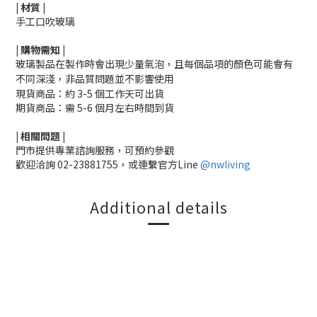
|
材質
|
手工口吹玻璃
|
購物需知
|
玻璃製品在製作時會出現少量氣泡，且每個品項的顏色可能會有
不同深淺，非品質問題並不影響使用
現貨商品：約 3-5 個工作天可出貨
期貨商品：需 5-6 個月左右時間到貨
|
相關
問題
|
門市提供專業諮詢服務，可預約參觀
歡迎洽詢
02-23881755，
或連繫官方Line
@nwliving
Additional details