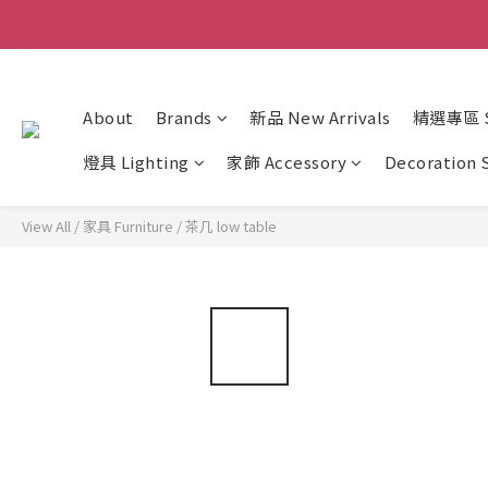
About
Brands
新品 New Arrivals
精選專區 Sp
燈具 Lighting
家飾 Accessory
Decoration 
View All
/
家具 Furniture
/
茶几 low table