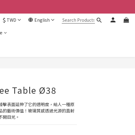
$
TWD
English
e
ee Table Ø38
錘擊表面延伸了它的透明度，給人一種原
品的藝術價值！玻璃質感透過光源的直射
不開目光。