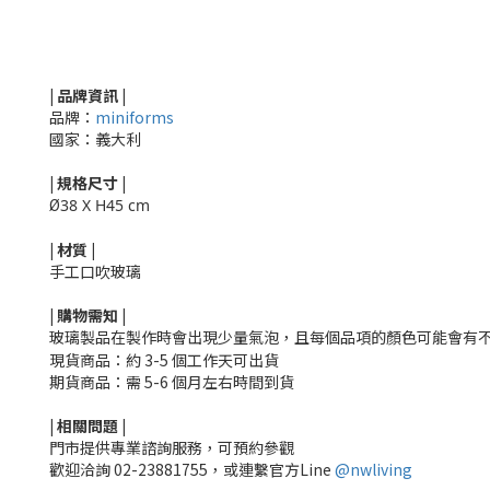
| 品牌資訊 |
品牌：
miniforms
國家：義大利
|
規格尺寸
|
Ø
38 X H45 cm
|
材質
|
手工口吹玻璃
|
購物需知
|
玻璃製品在製作時會出現少量氣泡，且每個品項的顏色可能會有
現貨商品：約 3-5 個工作天可出貨
期貨商品：需 5-6 個月左右時間到貨
|
相關
問題
|
門市提供專業諮詢服務，可預約參觀
歡迎洽詢
02-23881755，
或連繫官方Line
@nwliving