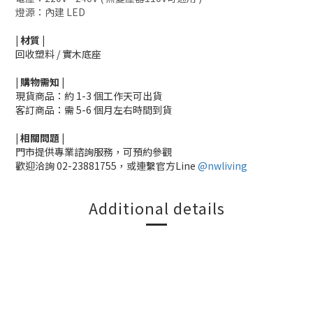
燈源：內建 LED
|
材質
|
回收塑料 / 實木底座
|
購物需知
|
現貨商品：約 1-3 個工作天可出貨
客訂商品：需 5-6 個月左右時間到貨
|
相關
問題
|
門市提供專業諮詢服務，可預約參觀
歡迎洽詢 02-23881755，或連繫官方Line
@nwliving
Additional details