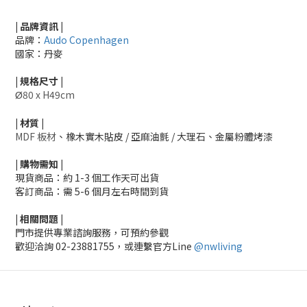
| 品牌資訊 |
品牌：
Audo Copenhagen
國家：丹麥
|
規格尺寸
|
80 x H49cm
Ø
|
材質
|
MDF 板材
、橡木實木貼皮 / 亞麻油氈 / 大理石、金屬粉體烤漆
|
購物需知
|
現貨商品：約 1-3 個工作天可出貨
客訂商品：需 5-6 個月左右時間到貨
|
相關
問題
|
門市提供專業諮詢服務，可預約參觀
歡迎洽詢
02-23881755，
或連繫官方Line
@nwliving