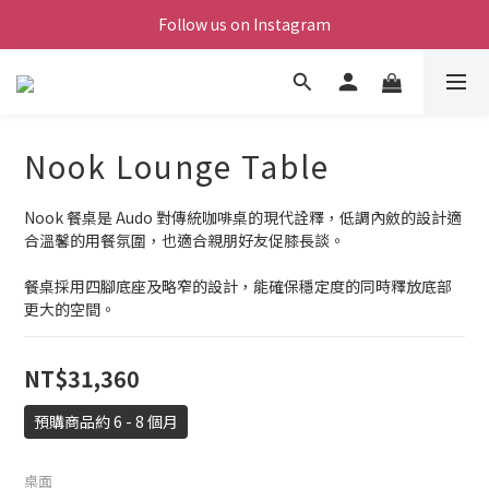
Follow us on Instagram
Nook Lounge Table
Nook 餐桌是 Audo 對傳統咖啡桌的現代詮釋，低調內斂的設計適
合溫馨的用餐氛圍，也適合親朋好友促膝長談。
餐桌採用四腳底座及略窄的設計，能確保穩定度的同時釋放底部
更大的空間。
NT$31,360
預購商品約 6 - 8 個月
桌面