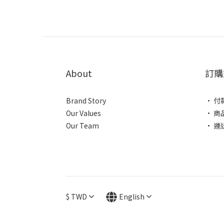
About
訂購
Brand Story
• 付
Our Values
• 商
Our Team
• 運
$
TWD
English