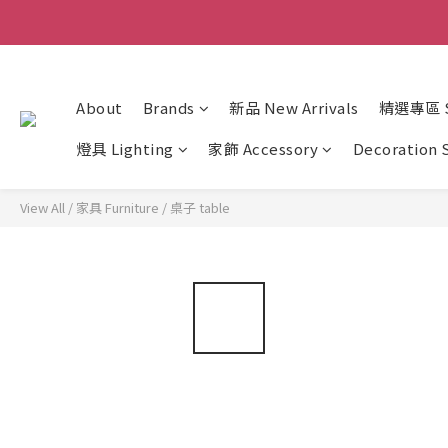
About
Brands
新品 New Arrivals
精選專區 Sp
燈具 Lighting
家飾 Accessory
Decoration 
View All
/
家具 Furniture
/
桌子 table