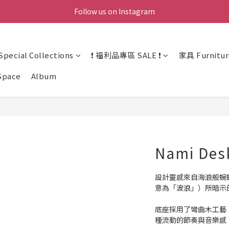
Follow us on Instagram
ecial Collections
❗ 福利品專區 SALE ❗
家具 Furnitur
Space
Album
Nami Des
設計靈感來自海浪般蜿蜒
意為「波浪」）所暗示
底座採用了彎曲木工藝
種流動的節奏與音樂感