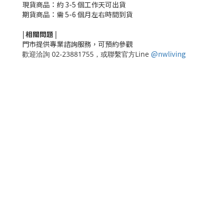
現貨商品：約 3-5 個工作天可出貨
期貨商品：需 5-6 個月左右時間到貨
|
相關
問題
|
門市提供專業諮詢服務，可預約參觀
@nwliving
歡迎洽詢 02-23881755，或聯繫官方Line