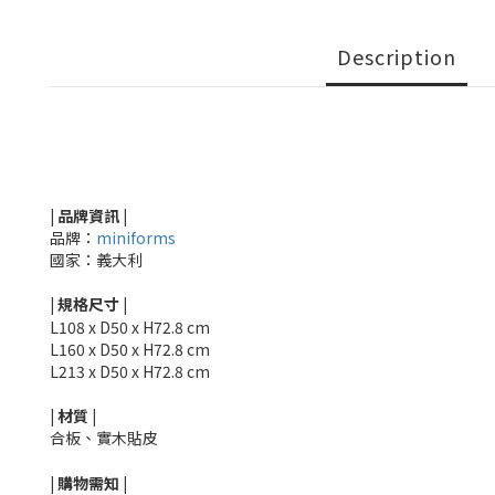
Description
| 品牌資訊 |
品牌：
miniforms
國家：義大利
|
規格尺寸
|
L108 x D50 x H72.8 cm
L160 x D50 x H72.8 cm
L213 x D50 x H72.8 cm
|
材質
|
合板、實木貼皮
|
購物需知
|