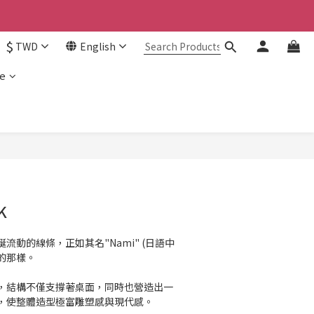
$
TWD
English
e
k
流動的線條，正如其名"Nami" (日語中
的那樣。
，結構不僅支撐著桌面，同時也營造出一
，使整體造型極富雕塑感與現代感。