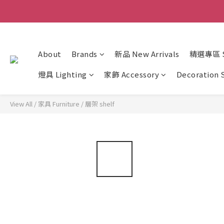
About
Brands
新品 New Arrivals
精選專區 Sp
燈具 Lighting
家飾 Accessory
Decoration 
View All
/
家具 Furniture
/
層架 shelf