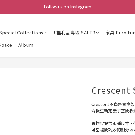
Follow us on Instagram
ecial Collections
❗ 福利品專區 SALE ❗
家具 Furnitur
Space
Album
Crescent 
Crescent不僅是
背板重新定義了空間收
置物架提供兩種尺寸，
可當隔間巧妙的劃分區