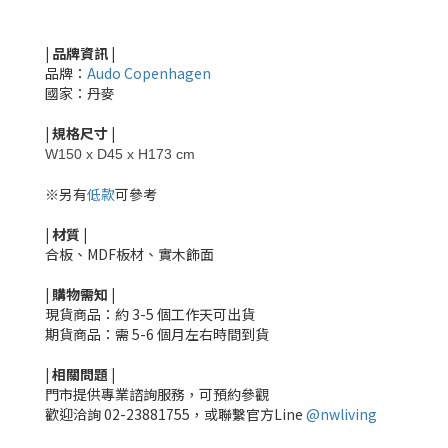
| 品牌資訊 |
品牌：
Audo Copenhagen
國家：丹麥
|
規格尺寸
|
W150 x D45 x H173 cm
※另有
低款
可參考
|
材質
|
合板、MDF板材、實木飾面
|
購物需知
|
現貨商品：約 3-5 個工作天可出貨
期貨商品：需 5-6 個月左右時間到貨
|
相關
問題
|
門市提供專業諮詢服務，可預約參觀
歡迎洽詢
02-23881755，
或聯繫官方Line
@nwliving