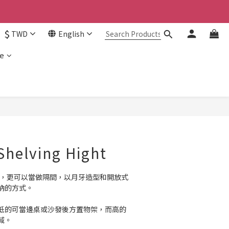
$
TWD
English
e
Shelving Hight
置物架，更可以當做隔間，以月牙造型和開放式
納的方式。
低的可當邊桌或沙發後方置物架，而高的
域。