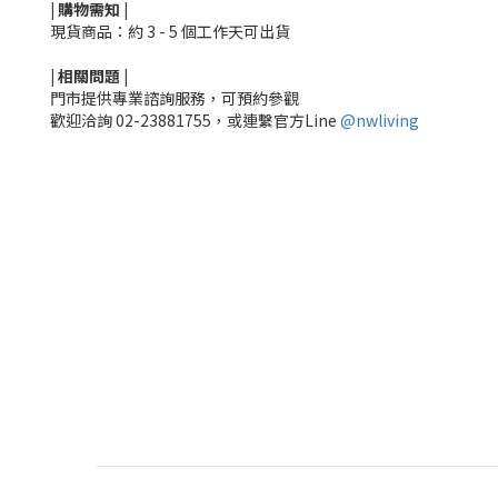
|
購物需知
|
現貨商品：約 3 - 5 個工作天可出貨
|
相關
問題
|
門市提供專業諮詢服務，可預約參觀
歡迎洽詢
02-23881755，
或連繫官方Line
@nwliving