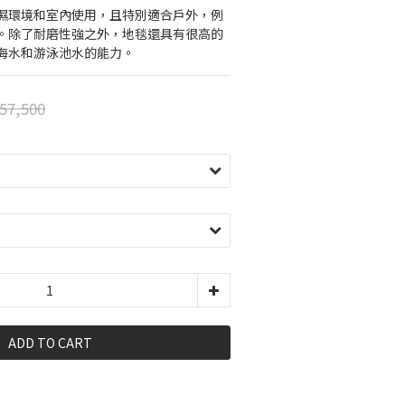
濕環境和室內使用，且特別適合戶外，例
。除了耐磨性強之外，地毯還具有很高的
海水和游泳池水的能力。
57,500
ADD TO CART