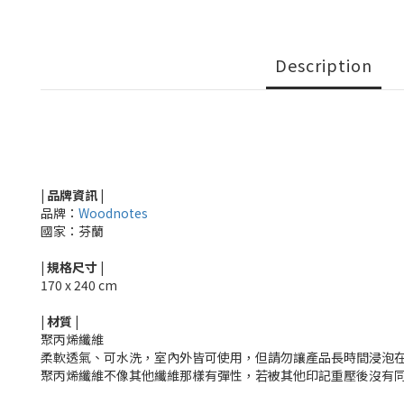
Description
| 品牌資訊 |
品牌：
Woodnotes
國家：芬蘭
|
規格尺寸
|
170 x 240 cm
|
材質
|
聚丙烯纖維
柔軟透氣、可水洗，室內外皆可使用，但請勿讓產品長時間浸泡
聚丙烯纖維不像其他纖維那樣有彈性，若被其他印記重壓後沒有