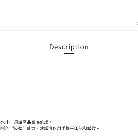
Description
在水中，須讓產品徹底乾燥。
同樣的“反彈”能力，建議可以用手撫平印記和皺紋。