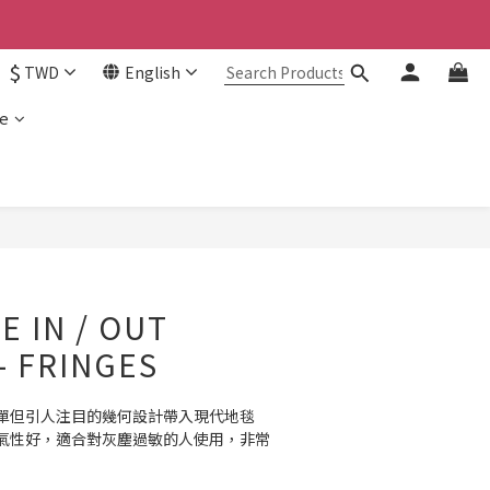
$
TWD
English
e
E IN / OUT
- FRINGES
單但引人注目的幾何設計帶入現代地毯
氣性好，適合對灰塵過敏的人使用，非常