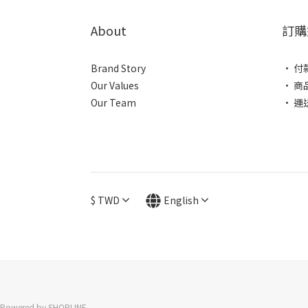
About
訂購
Brand Story
• 付
Our Values
• 商
Our Team
• 運
$
TWD
English
Powered by SHOPLINE