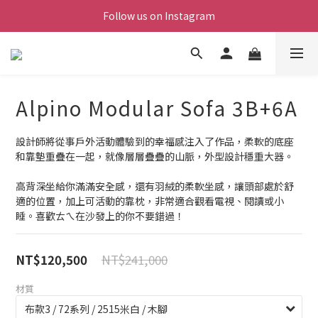
Follow us on Instagram
Alpino Modular Sofa 3B+6A
設計師將從事戶外活動體驗到的幸福感注入了作品，柔軟的底座
和靠墊重疊在一起，就像層層疊疊的山脈，外型設計穩重大器。
高背深坐給你滿滿安全感，還有羽絨的柔軟坐感，讓頭部處於舒
適的位置，加上可活動的靠枕，非常適合觀看電視、閱讀或小
睡。喜歡ㄊㄟ在沙發上的你不要錯過！
NT$241,000
NT$120,500
材質