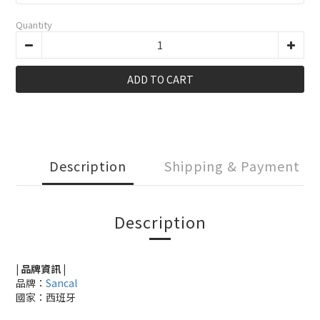
Quantity
ADD TO CART
Description
Shipping & Payment
Description
| 品牌資訊 |
品牌：
Sancal
國家：西班牙