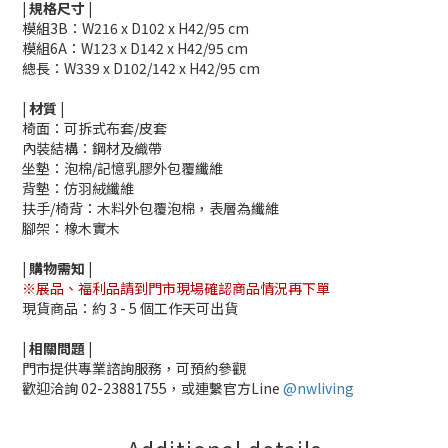
|
規格尺寸
|
模組3B：W216 x D102 x H42/95 cm
模組6A：W123
x
D142 x H42/95 cm
總長：
W339
x
D102/142 x H42/95 cm
|
材質
|
椅面
：
可拆式布套/皮套
內裝結構
：鋼材及織帶
坐墊
：泡棉/記憶乳膠外包覆纖維
背墊
：仿羽絨纖維
扶手/椅背
：木料外包覆泡棉，表層為纖維
腳架
：橡木實木
|
購物需知
|
※展品、福利品請到門市現場確認商品情況再下單
現貨商品：約 3 - 5 個工作天可出貨
|
相關
問題
|
門市提供專業諮詢服務，可預約參觀
歡迎洽詢
02-23881755，
或連繫官方Line
@nwliving