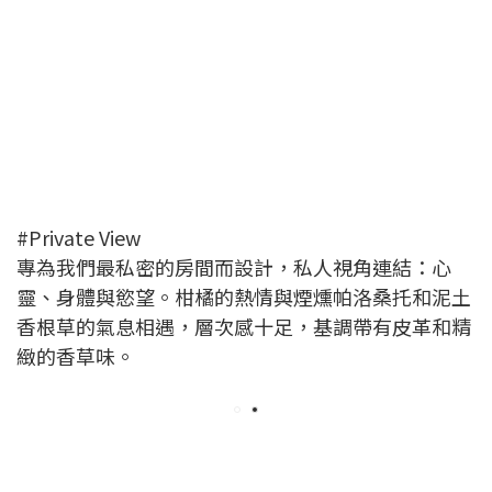
#Private View
專為我們最私密的房間而設計，私人視角連結：心
靈、身體與慾望。柑橘的熱情與煙燻帕洛桑托和泥土
香根草的氣息相遇，層次感十足，基調帶有皮革和精
緻的香草味。