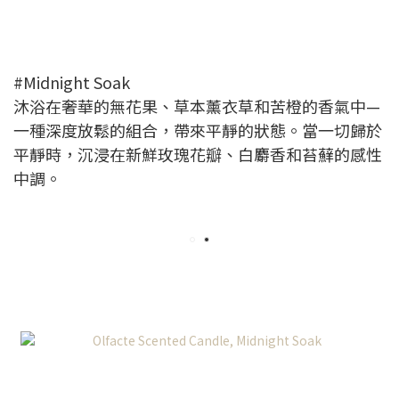
#Midnight Soak
沐浴在奢華的無花果、草本薰衣草和苦橙的香氣中—
一種深度放鬆的組合，帶來平靜的狀態。當一切歸於
平靜時，沉浸在新鮮玫瑰花瓣、白麝香和苔蘚的感性
中調。