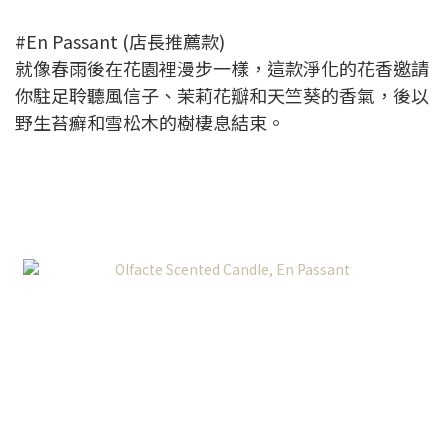
#En Passant (店長推薦款)
就像春雨後在花園裡漫步一樣，這款淨化的花香邀請
你駐足聆聽風信子、茉莉花瓣和天竺葵的香氣，後以
野生苔癬和雪松木的樹棲息結束。