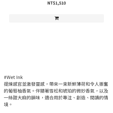
NT$1,510
#Wet Ink
提煉感官並激發靈感，帶來一束新鮮薄荷和令人振奮
的葡萄柚香氣。伴隨著雪松和琥珀的微妙香氣，以及
一絲甜大麻的韻味，適合用於專注、創造、閱讀的情
境。