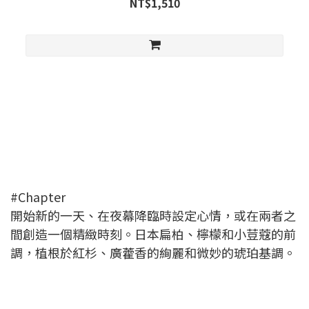
NT$1,510
#Chapter
開始新的一天、在夜幕降臨時設定心情，或在兩者之
間創造一個精緻時刻。日本扁柏、檸檬和小荳蔻的前
調，植根於紅杉、廣藿香的絢麗和微妙的琥珀基調。