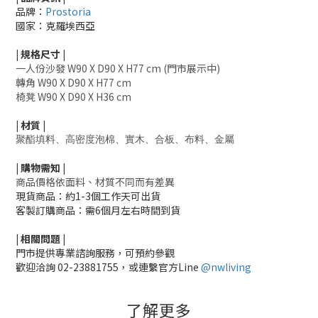
品牌：
Prostoria
國家：克羅埃西亞
|
規格尺寸
|
一人份沙發
W90 X D90 X H77 cm (門市展示中)
轉角
W90 X D90 X H77 cm
椅凳
W90 X D90 X H36 cm
|
材質
|
聚酯填料、高密度泡棉、實木、合板、布料、金屬
|
購物需知
|
商品價格依面料、材質不同而有差異
現貨商品：約1-3個工作天可出貨
客製訂購商品：需6個月左右時間到貨
|
相關
問題
|
門市提供專業諮詢服務，可預約參觀
歡迎洽詢
02-23881755，
或連繫官方Line
@nwliving
了解更多