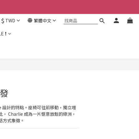
$
TWD
繁體中文
E ❗
沙發
lie 設計的特點。座椅可往前移動，獨立增
 Charlie 成為一片愜意放鬆的綠洲，
活方式象徵。