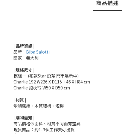
商品描述
| 品牌資訊 |
品牌：
Biba Salotti
國家：義大利
|
規格尺寸
|
模組一 (布款Star 奶茶 門市展示中)
Charlie 192 W226 X D115 + 46 X H84 cm
Charlie 抱枕*2 W50 X D50 cm
|
材質
|
聚酯纖維、木質結構、泡棉
|
購物需知
|
商品價格依面料、材質不同而有差異
現貨商品：約1-3個工作天可出貨