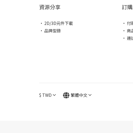
資源分享
訂購
• 2D/3D元件下載
• 付
• 品牌型錄
• 商
• 運
$
TWD
繁體中文