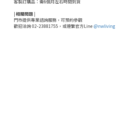
客製訂購品：需6個月左右時間到貨
|
相關
問題
|
門市提供專業諮詢服務，可預約參觀
歡迎洽詢
02-23881755，
或連繫官方Line
@nwliving