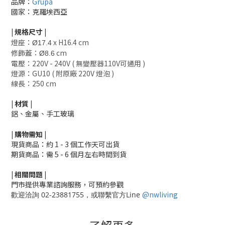
品牌：
Grupa
國家：克羅埃西亞
|
規格尺寸
|
燈座：
x H16.4 cm
Ø17.4
修飾蓋：
cm
Ø8.6
電壓：220V - 240V ( 無變壓器110V可通用 )
燈源：GU10 ( 附原廠 220V 燈泡 )
線長：250 cm
|
材質
|
鋁、金屬、手工玻璃
|
購物需知
|
現貨商品：約 1 - 3 個工作天可出貨
期貨商品：需 5 - 6 個月左右時間到貨
|
相關
問題
|
門市提供專業諮詢服務，可預約參觀
@nwliving
歡迎洽詢 02-23881755，或聯繫官方Line