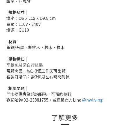
國家：西班牙
|
規格尺寸
|
燈座：
cm
Ø5 x L12 x D9.5
電壓：110V - 240V
燈源：GU10
|
材質
|
黃銅/石墨、胡桃木、梣
木、橡木
|
購物需知
|
平板包裝需自行組裝
現貨商品：約1-3個工作天可出貨
客製訂購品：需3個月左右時間到貨
|
相關
問題
|
門市提供專業諮詢服務，可預約參觀
歡迎洽詢
02-23881755，
或連繫官方Line
@nwliving
了解更多