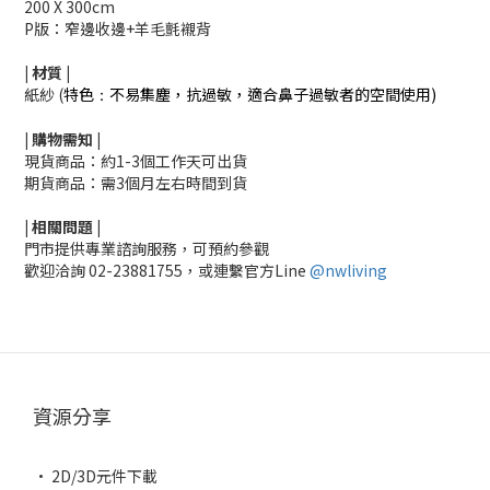
200 X 300cm
P版：窄邊收邊+羊毛氈襯背
|
材質
|
紙紗 (
特色
不易集塵，抗過敏，適合鼻子過敏者的空間使用)
：
|
購物需知
|
現貨商品：約1-3個工作天可出貨
期貨商品：需3個月左右時間到貨
|
相關
問題
|
門市提供專業諮詢服務，可預約參觀
歡迎洽詢
02-23881755，
或連繫官方Line
@nwliving
資源分享
• 2D/3D元件下載