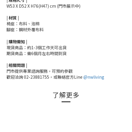
|
規格尺寸
|
W53 X D52 X H76(H47) cm
(門市展示中)
|
材質
|
椅座：
布料、泡棉
腳座
：
鋼材外覆布料
|
購物需知
|
現貨商品：約1-3個工作天可出貨
期貨商品：需6個月左右時間到貨
|
相關
問題
|
門市提供專業諮詢服務，可預約參觀
歡迎洽詢
02-23881755，
或聯絡官方Line
@nwliving
了解更多