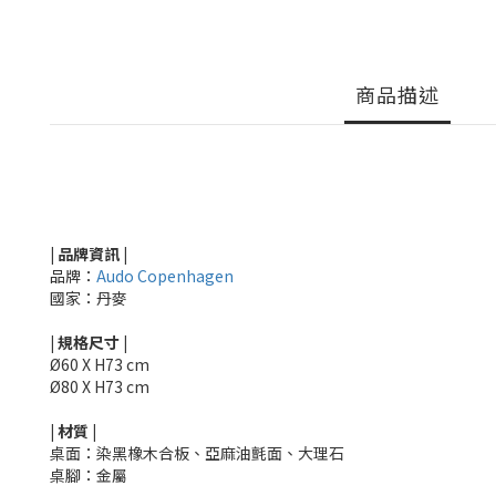
商品描述
| 品牌資訊 |
品牌：
Audo Copenhagen
國家：丹麥
|
規格尺寸
|
Ø
60 X H73 cm
Ø
80 X H73 cm
|
材質
|
桌面：染黑橡木合板、亞麻油氈面、大理石
桌腳：金屬