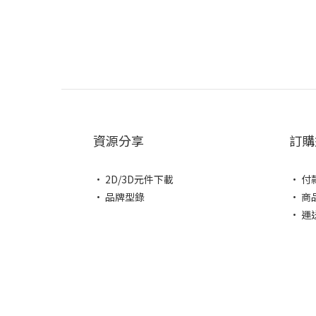
資源分享
訂購
• 2D/3D元件下載
• 付
• 品牌型錄
• 商
• 運