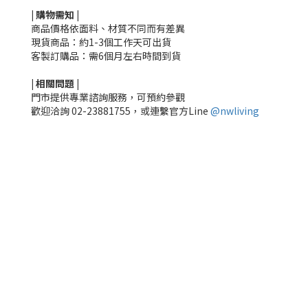
|
購物需知
|
商品價格依面料、材質不同而有差異
現貨商品：約1-3個工作天可出貨
客製訂購品：需6個月左右時間到貨
|
相關
問題
|
門市提供專業諮詢服務，可預約參觀
歡迎洽詢
02-23881755，
或連繫官方Line
@nwliving