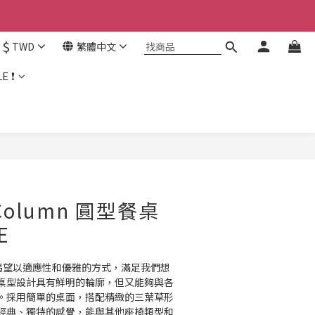
$
TWD
繁體中文
E ❗
 Column 圓型餐桌
E
心是渴望以適應性和優雅的方式，滿足我們想
桌型設計具有鮮明的輪廓，但又能夠與各
。採用簡單的桌面，搭配精緻的三葉草形
經典、獨特的感覺，能與其他座椅類型和