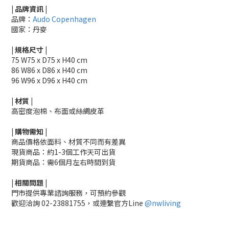
| 品牌資訊 |
品牌：
Audo Copenhagen
國家：丹麥
|
規格尺寸
|
75 W75 x D75 x H40 cm
86 W86 x D86 x H40 cm
96
W96 x D96 x H40 cm
|
材質
|
高密度泡棉、
布面或絲綢皮革
|
購物需知
|
商品價格依面料、材質不同而有差異
現貨商品：約1-3個工作天可出貨
期貨商品：需6個月左右時間到貨
|
相關
問題
|
門市提供專業諮詢服務，可預約參觀
歡迎洽詢
02-23881755，
或連繫官方Line
@nwliving