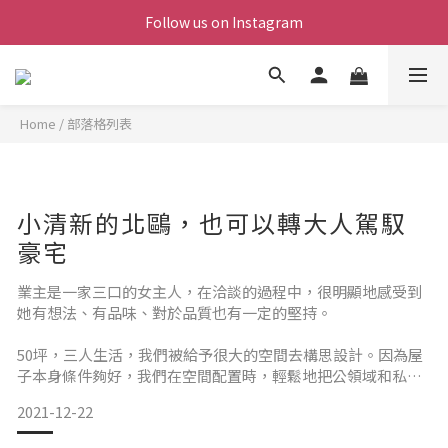
Follow us on Instagram
Home
/
部落格列表
小清新的北鷗，也可以轉大人駕馭
豪宅
業主是一家三口的女主人，在洽談的過程中，很明顯地感受到
她有想法、有品味、對於品質也有一定的堅持。
50坪，三人生活，我們被給予很大的空間去構思設計。因為屋
子本身條件夠好，我們在空間配置時，輕鬆地把公領域和私區
域一切為二，讓公共空間的客廳+中島+餐廳連結一體，成為採
2021-12-22
光最好，動線最順暢的空間。