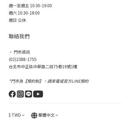
週一至週五 10:30-19:00
週六 10:30-18:00
週日 公休
聯絡我們
• 門市資訊
義大利進口 CESAR中島，原汁原味飄洋過海， FENIX 奈米板
(02)2388-1755
材的水槽，像是工藝品般地矗立C位，成為矚目的焦點，而橡木
台北市中正區中華路二段75巷19號1樓
圓形吧檯桌
*門市為【預約制】，請來電或官方LINE預約
$
TWD
繁體中文