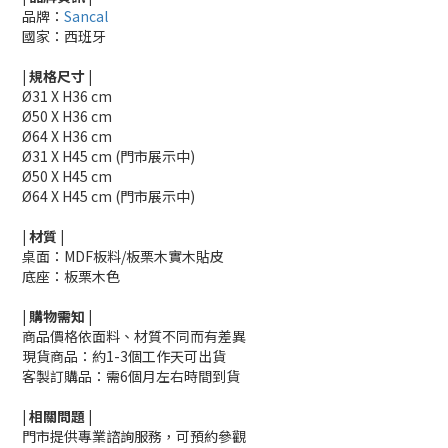
品牌：
Sancal
國家：西班牙
|
規格尺寸
|
Ø
31 X H36 cm
Ø
50 X H36 cm
Ø
64 X H36 cm
Ø
31 X H45 cm
(門市展示中)
Ø
50 X H45 cm
Ø
64 X H45 cm
(門市展示中)
|
材質
|
桌面：
MDF板料/板栗木實木貼皮
底座
：板栗木色
|
購物需知
|
商品價格依面料、材質不同而有差異
現貨商品：約1-3個工作天可出貨
客製訂購品：需6個月左右時間到貨
|
相關
問題
|
門市提供專業諮詢服務，可預約參觀