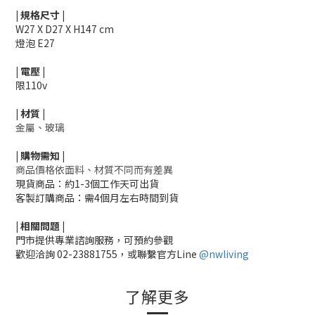
|
規格尺寸
|
W27 X D27 X H147 cm
燈泡 E27
|
電壓
|
限110v
|
材質
|
金屬、玻璃
|
購物需知
|
商品價格依面料、材質不同而有差異
現貨商品：約1-3個工作天可出貨
客製訂購商品：需4個月左右時間到貨
|
相關
問題
|
門市提供專業諮詢服務，可預約參觀
歡迎洽詢
02-23881755，
或聯繫官方Line
@nwliving
了解更多