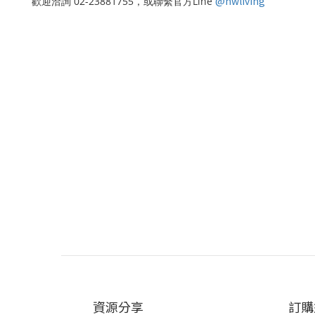
@nwliving
歡迎洽詢 02-23881755，或聯繫官方Line
資源分享
訂購