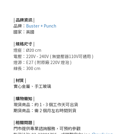
| 品牌資訊 |
品牌：
Buster + Punch
國家：英國
|
規格尺寸
|
燈座：
cm
Ø20
電壓：220V - 240V ( 無變壓器110V可通用 )
燈源：E27 ( 附原廠 220V 燈泡 )
線長：300 cm
|
材質
|
實心金屬、手工玻璃
|
購物需知
|
現貨商品：約 1 - 3 個工作天可出貨
期貨商品：需 2 個月左右時間到貨
|
相關
問題
|
門市提供專業諮詢服務，可預約參觀