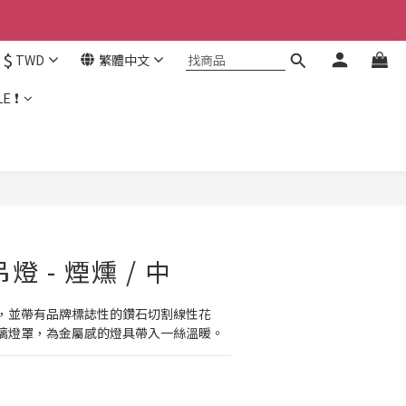
$
TWD
繁體中文
E ❗
吊燈 - 煙燻 / 中
，並帶有品牌標誌性的鑽石切割線性花
璃燈罩，為金屬感的燈具帶入一絲溫暖。