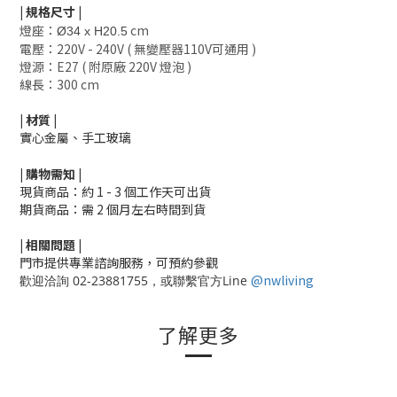
|
規格尺寸
|
燈座：
cm
Ø34 x H20.5
電壓：220V - 240V ( 無變壓器110V可通用 )
燈源：E27 ( 附原廠 220V 燈泡 )
線長：300 cm
|
材質
|
實心金屬、手工玻璃
|
購物需知
|
現貨商品：約 1 - 3 個工作天可出貨
期貨商品：需 2 個月左右時間到貨
|
相關
問題
|
門市提供專業諮詢服務，可預約參觀
@nwliving
歡迎洽詢 02-23881755，或聯繫官方Line
了解更多