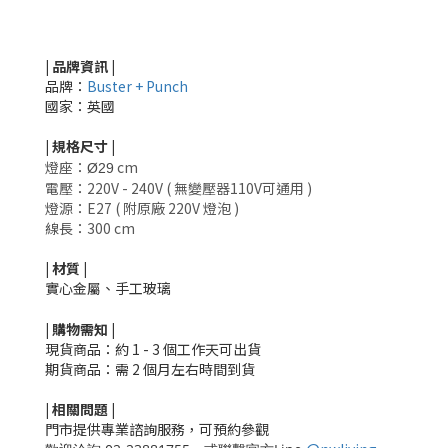
| 品牌資訊 |
品牌：
Buster + Punch
國家：英國
|
規格尺寸
|
燈座：
cm
Ø29
電壓：220V - 240V ( 無變壓器110V可通用 )
燈源：E27 ( 附原廠 220V 燈泡 )
線長：300 cm
|
材質
|
實心金屬、手工玻璃
|
購物需知
|
現貨商品：約 1 - 3 個工作天可出貨
期貨商品：需 2 個月左右時間到貨
|
相關
問題
|
門市提供專業諮詢服務，可預約參觀