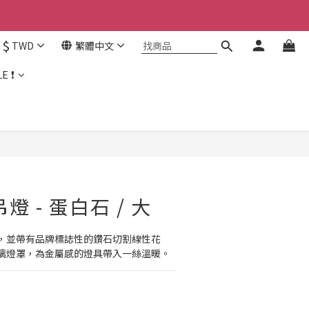
$
TWD
繁體中文
E ❗
吊燈 - 蛋白石 / 大
，並帶有品牌標誌性的鑽石切割線性花
璃燈罩，為金屬感的燈具帶入一絲溫暖。