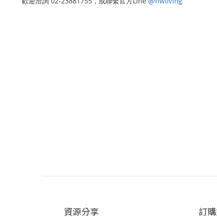
@nwliving
歡迎洽詢 02-23881755，或聯繫官方Line
資源分享
訂購