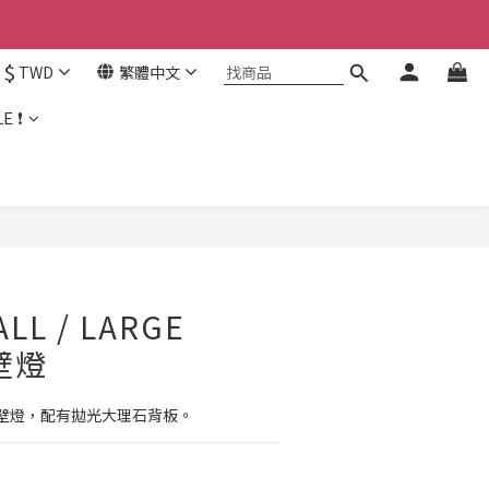
$
TWD
繁體中文
E ❗
LL / LARGE
 壁燈
壁燈，配有拋光大理石背板。