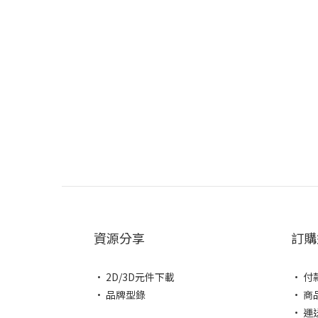
資源分享
訂購
• 2D/3D元件下載
• 付
• 品牌型錄
• 商
• 運