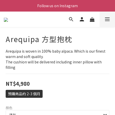
Follow us on Instagram
Arequipa 方型抱枕
Arequipa is woven in 100% baby alpaca. Which is our finest 
warm and soft quality.
The cushion will be delivered including inner pillow with 
filling
NT$4,980
預購商品約 2-3 個月
顏色