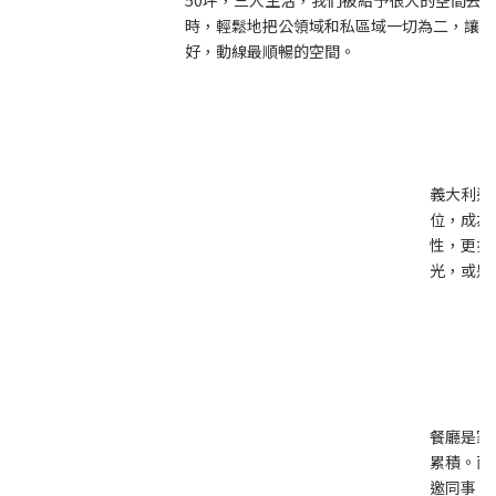
50坪，三人生活，我們被給予很大的空間去
時，輕鬆地把公領域和私區域一切為二，讓公
好，動線最順暢的空間。
義大利進
位，成為
性，更拉
光，或是
餐廳是家
累積。而
邀同事、