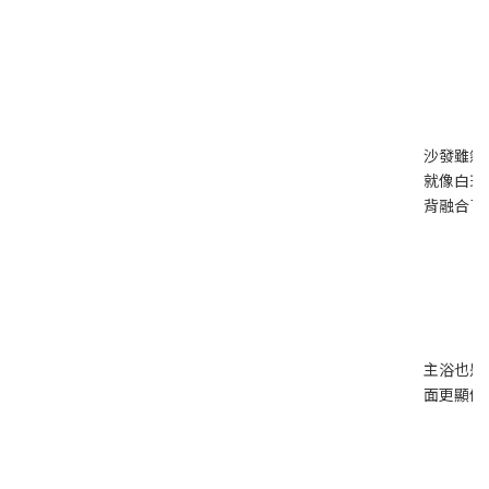
沙發雖然
就像白玫瑰
背融合了
主浴也是
面更顯俐