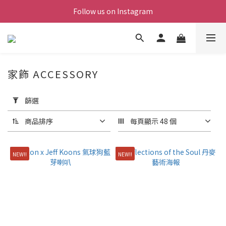
Follow us on Instagram
家飾 ACCESSORY
套
用
篩選
篩
選
商品排序
每頁顯示 48 個
(0/20)
NEW!!
NEW!!
價格
(NT$)
~