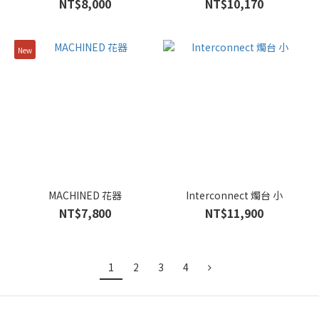
NT$8,000
NT$10,170
New
MACHINED 花器
Interconnect 燭台 小
NT$7,800
NT$11,900
1
2
3
4